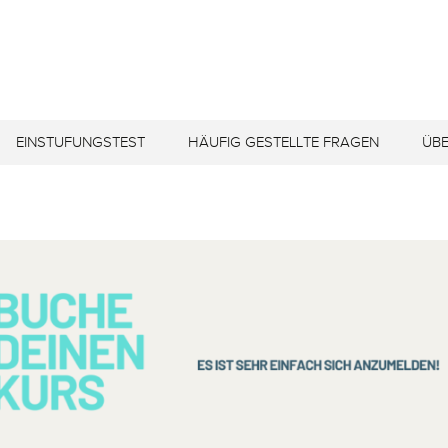
EINSTUFUNGSTEST
HÄUFIG GESTELLTE FRAGEN
ÜBE
H A1
AFT
H A2
FOT
H B1
STU
H B2
UNS
H C1
UNS
H C2
JO