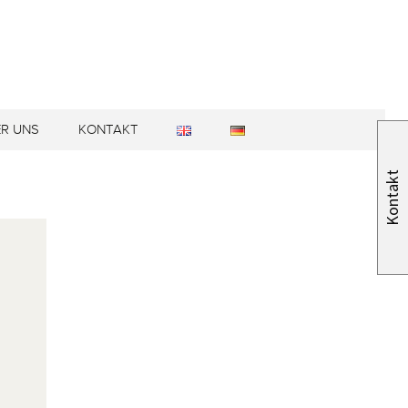
R UNS
KONTAKT
ER CLASS
Kontakt
OGALERIE
DIEREN IN BERLIN
ERE LEHRER
ER LEITBILD
BS