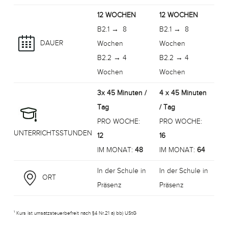
12 WOCHEN
12 WOCHEN
B2.1 → 8
B2.1 → 8
DAUER
Wochen
Wochen
B2.2 → 4
B2.2 → 4
Wochen
Wochen
3x 45 Minuten /
4 x 45 Minuten
Tag
/ Tag
PRO WOCHE:
PRO WOCHE:
UNTERRICHTSSTUNDEN
12
16
IM MONAT:
48
IM MONAT:
64
In der Schule in
In der Schule in
ORT
Präsenz
Präsenz
¹ Kurs ist umsatzsteuerbefreit nach §4 Nr.21 a) bb) UStG