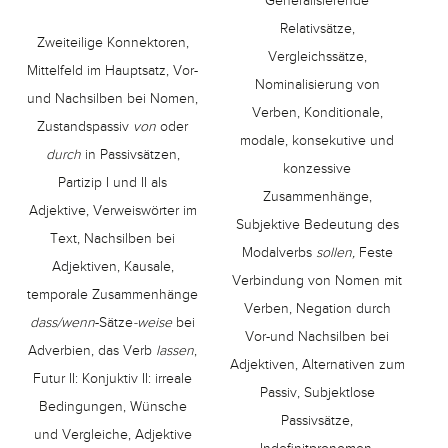
Generalisierende
Relativsätze,
Zweiteilige Konnektoren,
Vergleichssätze,
Mittelfeld im Hauptsatz, Vor-
Nominalisierung von
und Nachsilben bei Nomen,
Verben, Konditionale,
Zustandspassiv
von
oder
modale, konsekutive und
durch
in Passivsätzen,
konzessive
Partizip I und II als
Zusammenhänge,
Adjektive, Verweiswörter im
Subjektive Bedeutung des
Text, Nachsilben bei
Modalverbs
sollen,
Feste
Adjektiven, Kausale,
Verbindung von Nomen mit
temporale Zusammenhänge
Verben, Negation durch
dass/wenn
-Sätze
-weise
bei
Vor-und Nachsilben bei
Adverbien, das Verb
lassen
,
Adjektiven, Alternativen zum
Futur II: Konjuktiv II: irreale
Passiv, Subjektlose
Bedingungen, Wünsche
Passivsätze,
und Vergleiche, Adjektive